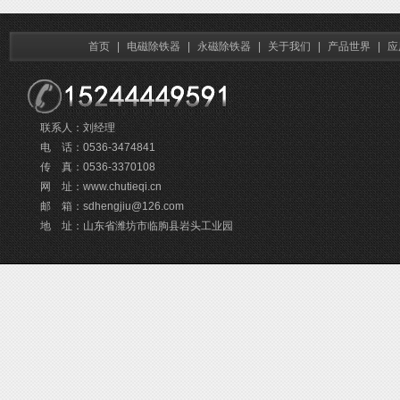
首页
|
电磁除铁器
|
永磁除铁器
|
关于我们
|
产品世界
|
应
联系人：刘经理
电 话：0536-3474841
传 真：0536-3370108
网 址：www.chutieqi.cn
邮 箱：sdhengjiu@126.com
地 址：山东省潍坊市临朐县岩头工业园