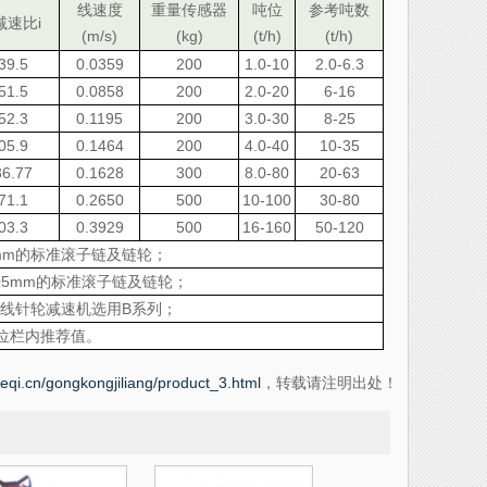
线速度
重量传感器
吨位
参考吨数
减速比i
(m/s)
(kg)
(t/h)
(t/h)
39.5
0.0359
200
1.0-10
2.0-6.3
51.5
0.0858
200
2.0-20
6-16
52.3
0.1195
200
3.0-30
8-25
05.9
0.1464
200
4.0-40
10-35
36.77
0.1628
300
8.0-80
20-63
71.1
0.2650
500
10-100
30-80
03.3
0.3929
500
16-160
50-120
75mm的标准滚子链及链轮；
9.05mm的标准滚子链及链轮；
摆线针轮减速机选用B系列；
位栏内推荐值。
ieqi.cn/gongkongjiliang/product_3.html
，转载请注明出处！