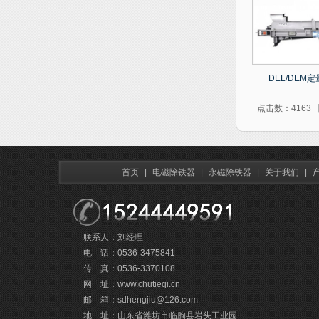
DEL/DEM
点击数：4163 
首页
|
电磁除铁器
|
永磁除铁器
|
关于我们
|
联系人：刘经理
电 话：0536-3475841
传 真：0536-3370108
网 址：www.chutieqi.cn
邮 箱：sdhengjiu@126.com
地 址：山东省潍坊市临朐县岩头工业园