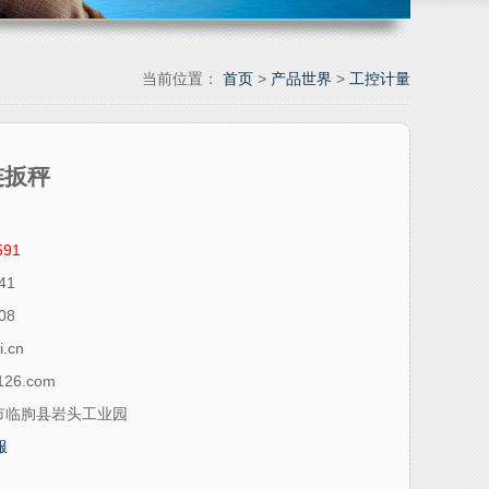
当前位置：
首页
>
产品世界
>
工控计量
连扳秤
591
41
08
i.cn
126.com
市临朐县岩头工业园