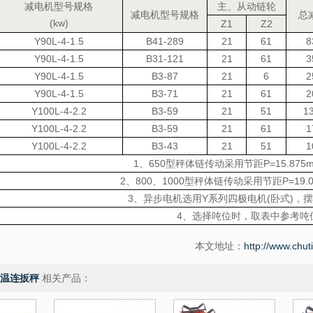
减电机型号规格
主、从动链轮
减电机型号规格
总
(kw)
Z1
Z2
Y90L-4-1.5
B41-289
21
61
8
Y90L-4-1.5
B31-121
21
61
3
Y90L-4-1.5
B3-87
21
6
2
Y90L-4-1.5
B3-71
21
61
2
Y100L-4-2.2
B3-59
21
51
1
Y100L-4-2.2
B3-59
21
61
1
Y100L-4-2.2
B3-43
21
51
1
1、650型秤体链传动采用节距P=15.8
2、800、1000型秤体链传动采用节距P=1
3、异步电机选用Y系列四极电机(卧式)，
4、选择吨位时，取表中参考吨
本文地址：
http://www.chut
高温连扳秤
相关产品：