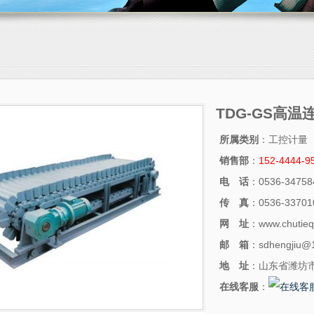
TDG-GS高温
所属类别
：工控计量
销售部
：
152-4444-9
电 话
：0536-34758
传 真
：0536-33701
网 址
：www.chutieq
邮 箱
：sdhengjiu@
地 址
：山东省潍坊
在线客服
：