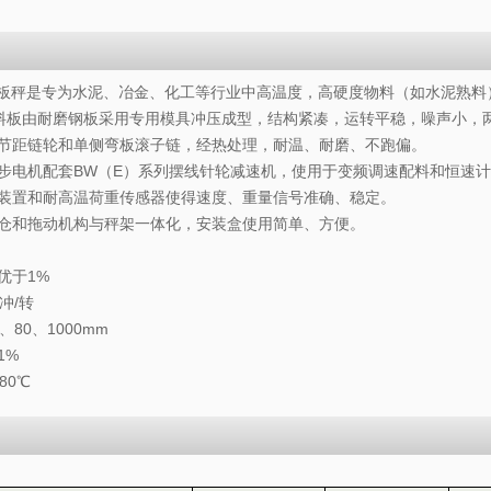
温链板秤是专为水泥、冶金、化工等行业中高温度，高硬度物料（如水泥熟
料板由耐磨钢板采用专用模具冲压成型，结构紧凑，运转平稳，噪声小，
节距链轮和单侧弯板滚子链，经热处理，耐温、耐磨、不跑偏。
步电机配套BW（E）系列摆线针轮减速机，使用于变频调速配料和恒速
装置和耐高温荷重传感器使得速度、重量信号准确、稳定。
仓和拖动机构与秤架一体化，安装盒使用简单、方便。
优于1%
冲/转
80、1000mm
1%
80℃