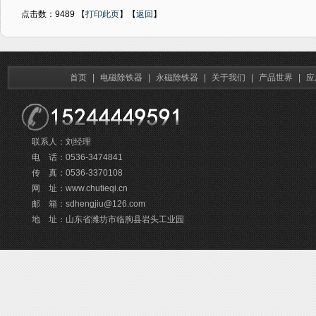
点击数：9489 【
打印此页
】【
返回
】
首页
|
电磁除铁器
|
永磁除铁器
|
关于我们
|
产品世界
|
应
联系人：刘经理
电 话：0536-3474841
传 真：0536-3370108
网 址：www.chutieqi.cn
邮 箱：sdhengjiu@126.com
地 址：山东省潍坊市临朐县岩头工业园